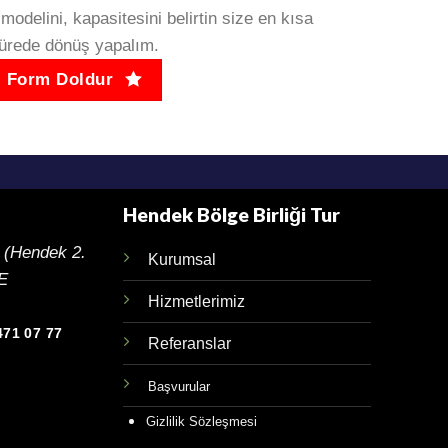
modelini, kapasitesini belirtin size en kısa
ürede dönüş yapalım.
Form Doldur
Hendek Bölge Birliği Tur
 (Hendek 2.
Kurumsal
YE
Hizmetlerimiz
471 07 77
Referanslar
Başvurular
Gizlilik Sözleşmesi