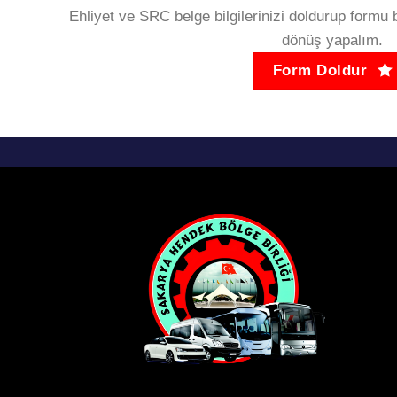
Ehliyet ve SRC belge bilgilerinizi doldurup formu b
dönüş yapalım.
Form Doldur