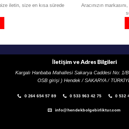
ize iletin, size en kısa sürede
Aracınızın markasını, 
s
İletişim ve Adres Bilgileri
Kargalı Hanbaba Mahallesi Sakarya Caddesi
No: 1/B
OSB girişi ) Hendek / SAKARYA / TÜRKİ
0 264 654 57 89
0 533 963 42 75
0 532 
info@hendekbolgebirliktur.com