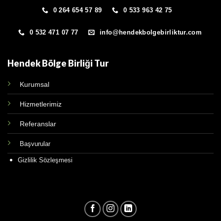
0 264 654 57 89
0 533 963 42 75
0 532 471 07 77
info@hendekbolgebirliktur.com
Hendek Bölge Birliği Tur
Kurumsal
Hizmetlerimiz
Referanslar
Başvurular
Gizlilik Sözleşmesi