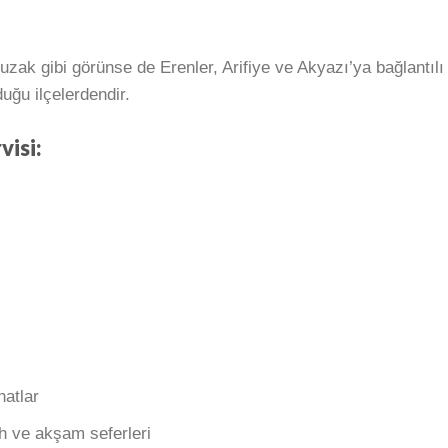
uzak gibi görünse de Erenler, Arifiye ve Akyazı’ya bağlantılı
duğu ilçelerdendir.
visi:
hatlar
h ve akşam seferleri