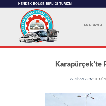
Skip
HENDEK BÖLGE BIRLIĞI TURIZM
to
content
ANA SAYFA
Karapürçek’te P
27 NISAN 2025
’' TE GÖ