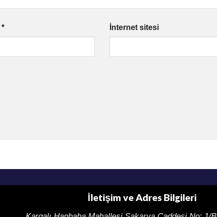
a
*
İnternet sitesi
İletişim ve Adres Bilgileri
Kargalı Hanbaba Mahallesi Sakarya Caddesi
No: 1/B