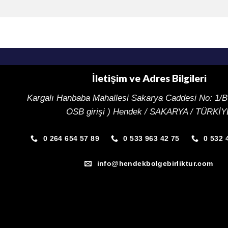
İletişim ve Adres Bilgileri
Kargalı Hanbaba Mahallesi Sakarya Caddesi
No: 1/B
OSB girişi ) Hendek / SAKARYA / TÜRKİ
0 264 654 57 89
0 533 963 42 75
0 532 
info@hendekbolgebirliktur.com