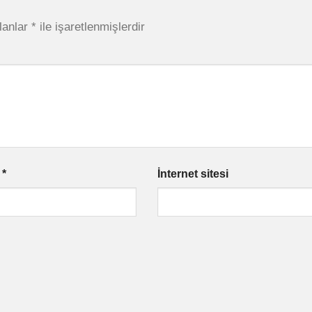
lanlar
*
ile işaretlenmişlerdir
a
*
İnternet sitesi