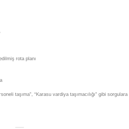
a
dilmiş rota planı
a
soneli taşıma”, “Karasu vardiya taşımacılığı” gibi sorgulara