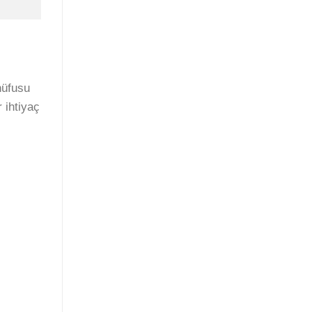
 nüfusu
r ihtiyaç