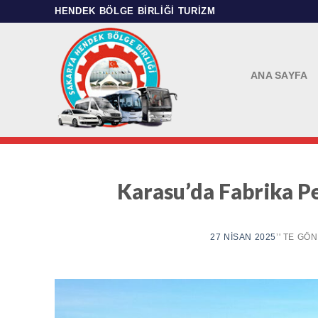
Skip
HENDEK BÖLGE BIRLIĞI TURIZM
to
content
ANA SAYFA
Karasu’da Fabrika Pe
27 NISAN 2025
’' TE GÖ